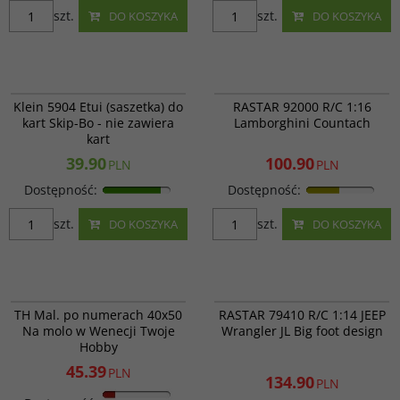
szt.
szt.
DO KOSZYKA
DO KOSZYKA
Klein 5904
RAS 92000
PROMOCJA
Klein 5904 Etui (saszetka) do
RASTAR 92000 R/C 1:16
kart Skip-Bo - nie zawiera
Lamborghini Countach
kart
39.90
100.90
PLN
PLN
Dostępność
:
Dostępność
:
szt.
szt.
DO KOSZYKA
DO KOSZYKA
GX24895
RAS 79410
PROMOCJA
WYPRZEDAŻ
PROMOCJA
TH Mal. po numerach 40x50
RASTAR 79410 R/C 1:14 JEEP
Na molo w Wenecji Twoje
Wrangler JL Big foot design
Hobby
45.39
PLN
134.90
PLN