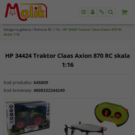
Menu
Panel
Info
Szukaj
Kategoria główna
/
Rolnicze RC 1:16
/
HP 34424 Traktor Claas Axion 870 RC
skala 1:16
HP 34424 Traktor Claas Axion 870 RC skala
1:16
Kod produktu
:
645809
Kod kreskowy
:
4008332344249