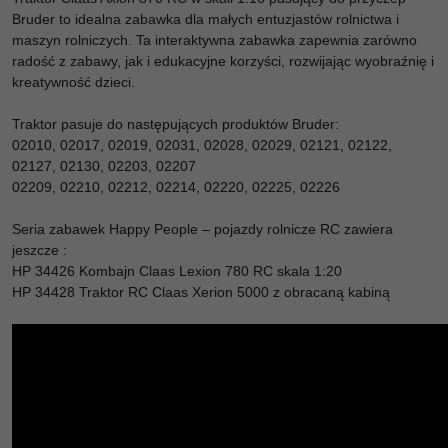
Bruder to idealna zabawka dla małych entuzjastów rolnictwa i
maszyn rolniczych. Ta interaktywna zabawka zapewnia zarówno
radość z zabawy, jak i edukacyjne korzyści, rozwijając wyobraźnię i
kreatywność dzieci.
Traktor pasuje do następujących produktów Bruder:
02010,
02017,
02019,
02031,
02028,
02029,
02121,
02122,
02127,
02130,
02203, 0
2207
02209,
02210,
02212,
02214,
02220,
02225,
02226
Seria zabawek Happy People – pojazdy rolnicze RC zawiera
jeszcze :
HP 34426 Kombajn Claas Lexion 780 RC skala 1:20
HP 34428 Traktor RC Claas Xerion 5000 z obracaną kabiną