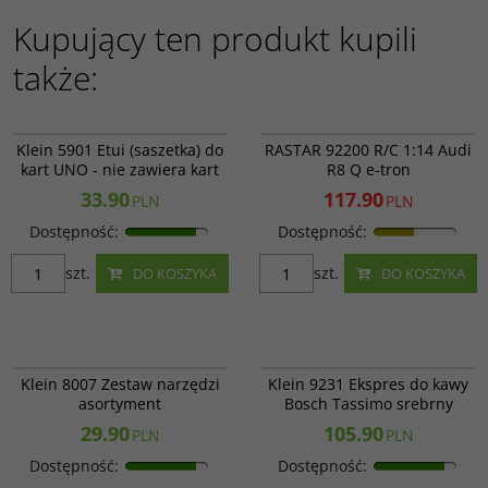
Kupujący ten produkt kupili
także:
Klein 5901
RAS 92200
BESTSELLER
PROMOCJA
Klein 5901 Etui (saszetka) do
RASTAR 92200 R/C 1:14 Audi
kart UNO - nie zawiera kart
R8 Q e-tron
33.90
117.90
PLN
PLN
Dostępność
:
Dostępność
:
szt.
szt.
DO KOSZYKA
DO KOSZYKA
Klein 8007
Klein 9231
Klein 8007 Zestaw narzędzi
Klein 9231 Ekspres do kawy
asortyment
Bosch Tassimo srebrny
29.90
105.90
PLN
PLN
Dostępność
:
Dostępność
: