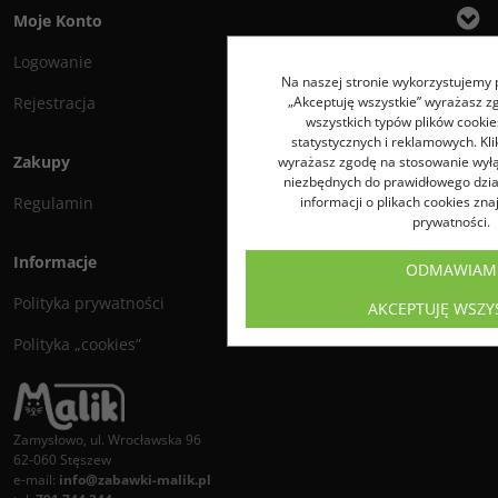
Moje Konto
Logowanie
Na naszej stronie wykorzystujemy pl
„Akceptuję wszystkie” wyrażasz z
Rejestracja
wszystkich typów plików cookie
statystycznych i reklamowych. K
Zakupy
wyrażasz zgodę na stosowanie wyłą
niezbędnych do prawidłowego dział
informacji o plikach cookies zna
Regulamin
prywatności.
Informacje
ODMAWIAM
Polityka prywatności
AKCEPTUJĘ WSZY
Polityka „cookies”
Zamysłowo, ul. Wrocławska 96
62-060 Stęszew
e-mail:
info@zabawki-malik.pl