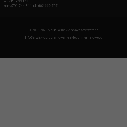
tel.
791 744 344
kom.:791 744 344 lub 602 660 767
© 2013-2021 Malik. Wszelkie prawa zastrzeżone
InfoSerwis
-
oprogramowanie sklepu internetowego