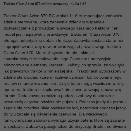
Traktor Claas Axion 870 zdalnie sterowany - skala 1:16
Traktor Claas Axion 870 RC w skali 1:16 to imponująca zabawka
zdalnie sterowana, która zapewnia dzieciom wspaniałe
doświadczenie z prowadzenia swojego własnego traktora. Ten
model jest inspirowany prawdziwym traktorem Claas Axion 870,
oferując autentyczne detale i funkcje. Zabawka została starannie
zaprojektowana, aby odwzorować wygląd prawdziwego traktora
Claas Axion 870. Ma realistyczne detale, takie jak
charakterystyczne malowanie, logo Claas oraz precyzyjnie
odwzorowane elementy karoserii i kabiny, co sprawia, że wygląda
jak prawdziwy traktor w mniejszej skali. Traktor jest wyposażony w
zdalne sterowanie, które umożliwia dzieciom kontrolowanie jego
ruchów i manewrowanie nim. Dzięki temu mogą wcielić się w rolę
operatora traktora i eksplorować otoczenie w swojej zabawowej
farmie. Dodatkowego realizmu podczas zabawy dostarcza z
pewnością aktywne oświetlenie pojazdu. Podczas jazdy do przodu
zapala się przednie białe oświetlenie led, natomiast podczas jazdy
do tyłu zapala się oświetlenie czerwone.
Dla właściwego
funkcjonowania zabawka wymaga użycia baterii, które są zawarte
w zestawie.
Zabawka pasuje także do przyczep Bruder, co otwiera