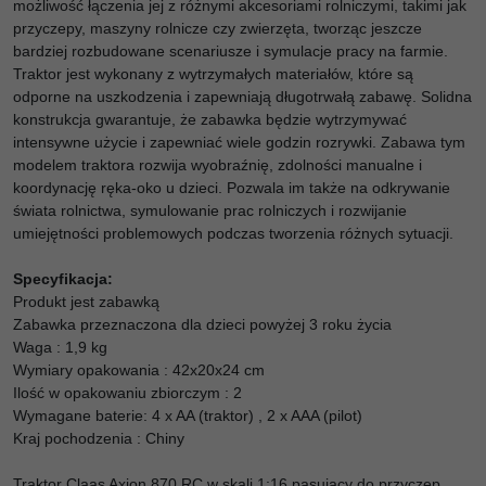
możliwość łączenia jej z różnymi akcesoriami rolniczymi, takimi jak
przyczepy, maszyny rolnicze czy zwierzęta, tworząc jeszcze
bardziej rozbudowane scenariusze i symulacje pracy na farmie.
Traktor jest wykonany z wytrzymałych materiałów, które są
odporne na uszkodzenia i zapewniają długotrwałą zabawę. Solidna
konstrukcja gwarantuje, że zabawka będzie wytrzymywać
intensywne użycie i zapewniać wiele godzin rozrywki. Zabawa tym
modelem traktora rozwija wyobraźnię, zdolności manualne i
koordynację ręka-oko u dzieci. Pozwala im także na odkrywanie
świata rolnictwa, symulowanie prac rolniczych i rozwijanie
umiejętności problemowych podczas tworzenia różnych sytuacji.
Specyfikacja:
Produkt jest zabawką
Zabawka przeznaczona dla dzieci powyżej 3 roku życia
Waga : 1,9 kg
Wymiary opakowania : 42x20x24 cm
Ilość w opakowaniu zbiorczym : 2
Wymagane baterie: 4 x AA (traktor) , 2 x AAA (pilot)
Kraj pochodzenia : Chiny
Traktor Claas Axion 870 RC w skali 1:16 pasujący do przyczep