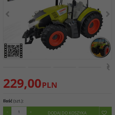
<
>
>
<
229,00
PLN
Ilość
(szt.)
:
−
+
DODAJ DO KOSZYKA