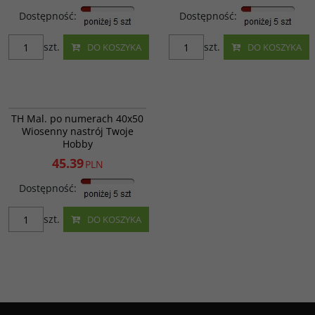
Dostępność
:
Dostępność
:
szt.
szt.
DO KOSZYKA
DO KOSZYKA
GX34076
Wiosenny nastrój; POZIOM
PROMOCJA
WYPRZEDAŻ
TH Mal. po numerach 40x50
TRUDNOŚCI - 3; ILOŚC KOLORÓW -
Wiosenny nastrój Twoje
27
Hobby
Kod EAN
:
659245496002
Ilość kartonowa
:
20 szt.
45.39
PLN
Dostępność
:
szt.
DO KOSZYKA