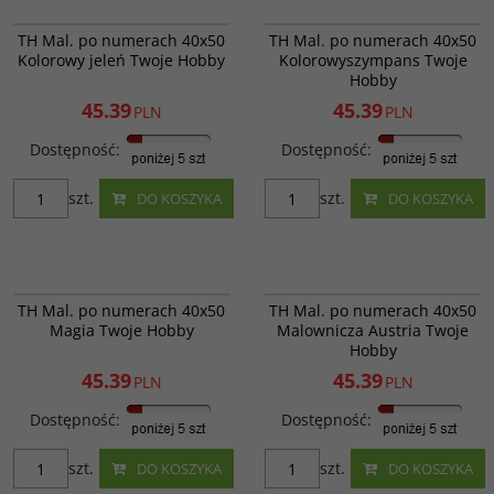
G202
GX25714
Kolorowy jeleń; POZIOM
PROMOCJA
WYPRZEDAŻ
PROMOCJA
WYPRZEDAŻ
TH Mal. po numerach 40x50
TH Mal. po numerach 40x50
TRUDNOŚCI - 2; ILOŚC KOLORÓW -
Kolorowy jeleń Twoje Hobby
Kolorowyszympans Twoje
18
Hobby
Kod EAN
:
685071918388
Ilość kartonowa
:
20 szt.
45.39
45.39
PLN
PLN
Dostępność
:
Dostępność
:
szt.
szt.
DO KOSZYKA
DO KOSZYKA
GX22388
GX6936
Magia; POZIOM TRUDNOŚCI - 2;
Malownicza Austria; POZIOM
PROMOCJA
WYPRZEDAŻ
PROMOCJA
WYPRZEDAŻ
TH Mal. po numerach 40x50
TH Mal. po numerach 40x50
ILOŚĆ KOLORÓW - 26
TRUDNOŚCI - 3; ILOŚĆ KOLORÓW -
Magia Twoje Hobby
Malownicza Austria Twoje
27
Kod EAN
:
685071197387
Hobby
Ilość kartonowa
:
20 szt.
Kod EAN
:
685071052419
Ilość kartonowa
:
20 szt.
45.39
45.39
PLN
PLN
Dostępność
:
Dostępność
:
szt.
szt.
DO KOSZYKA
DO KOSZYKA