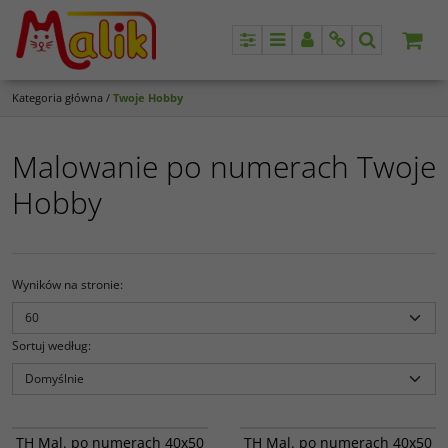
Panel
Menu
Panel
Info
Szukaj
Kategoria główna
/
Twoje Hobby
Malowanie po numerach Twoje
Hobby
Wyników na stronie
:
Sortuj według
:
GX28895
GX8499
Dom w lesie; POZIOM TRUDNOŚCI
PROMOCJA
WYPRZEDAŻ
PROMOCJA
WYPRZEDAŻ
TH Mal. po numerach 40x50
TH Mal. po numerach 40x50
- 4; ILOŚĆ KOLORÓW - 26