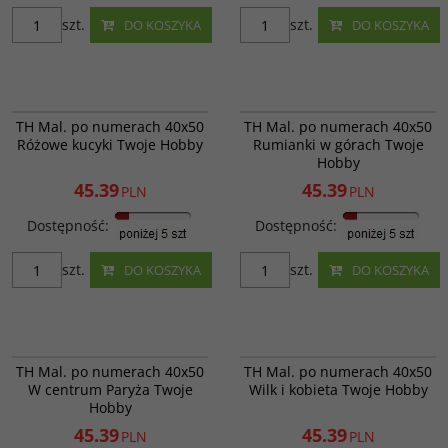
szt.
szt.
DO KOSZYKA
DO KOSZYKA
GX42923
GX29451
Różowe kucyki; POZIOM
Rumianki w górach; POZIOM
PROMOCJA
WYPRZEDAŻ
PROMOCJA
WYPRZEDAŻ
TH Mal. po numerach 40x50
TH Mal. po numerach 40x50
TRUDNOŚCI - 3; ILOŚĆ KOLORÓW -
TRUDNOŚCI - 3; ILOŚĆ KOLORÓW -
Różowe kucyki Twoje Hobby
Rumianki w górach Twoje
26
28
Hobby
Kod EAN
:
757629025364
Kod EAN
:
685071607756
Ilość kartonowa
:
20 szt.
Ilość kartonowa
:
20 szt.
45.39
45.39
PLN
PLN
Dostępność
:
Dostępność
:
szt.
szt.
DO KOSZYKA
DO KOSZYKA
GX3777
GX4921
W centrum Paryża; POZIOM
Wilk i kobieta; POZIOM
PROMOCJA
WYPRZEDAŻ
PROMOCJA
WYPRZEDAŻ
TH Mal. po numerach 40x50
TH Mal. po numerach 40x50
TRUDNOŚCI - 3; ILOŚĆ KOLORÓW -
TRUDNOŚCI - 3; ILOŚĆ KOLORÓW -
W centrum Paryża Twoje
Wilk i kobieta Twoje Hobby
27
27
Hobby
Kod EAN
:
685071319710
Kod EAN
:
685071794395
Ilość kartonowa
:
20 szt.
Ilość kartonowa
:
20 szt.
45.39
45.39
PLN
PLN