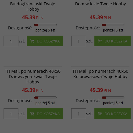
Buldogfrancuski Twoje
Dom w lesie Twoje Hobby
Kod EAN
:
757629028631
Hobby
Ilość kartonowa
:
20 szt.
45.39
45.39
PLN
PLN
Dostępność
:
Dostępność
:
szt.
szt.
DO KOSZYKA
DO KOSZYKA
GX44023
GX35790
Dziewczyna-kwiat; POZIOM
PROMOCJA
WYPRZEDAŻ
PROMOCJA
WYPRZEDAŻ
TH Mal. po numerach 40x50
TH Mal. po numerach 40x50
TRUDNOŚCI - 3; ILOŚC KOLORÓW -
Dziewczyna-kwiat Twoje
KolorowasowaTwoje Hobby
20
Hobby
Kod EAN
:
606707759571
Ilość kartonowa
:
20 szt.
45.39
45.39
PLN
PLN
Dostępność
:
Dostępność
:
szt.
szt.
DO KOSZYKA
DO KOSZYKA