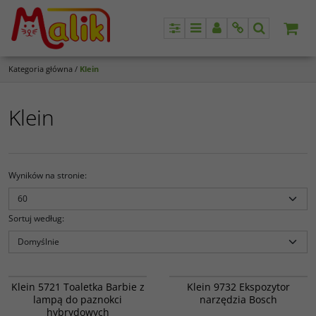
Panel
Menu
Panel
Info
Szukaj
Kategoria główna
/
Klein
Klein
Wyników na stronie
:
Sortuj według
:
Klein 5721
Klein 9732
Klein 5721 Toaletka z suszarką do
W skład ekspozytora wchodzą:
PROMOCJA
Klein 5721 Toaletka Barbie z
Klein 9732 Ekspozytor
paznokci „Barbie” składa się ze
8375 Walizka z autem i wkrętarką
lampą do paznokci
narzędzia Bosch
stołu z obrotowymi półkami,
Bosch x 4 8379 Wyrzynarka Bosch x
hybrydowych
obrotowego lustra wyposażonego
5 8410 Wiertarka Bosch x 5 8429