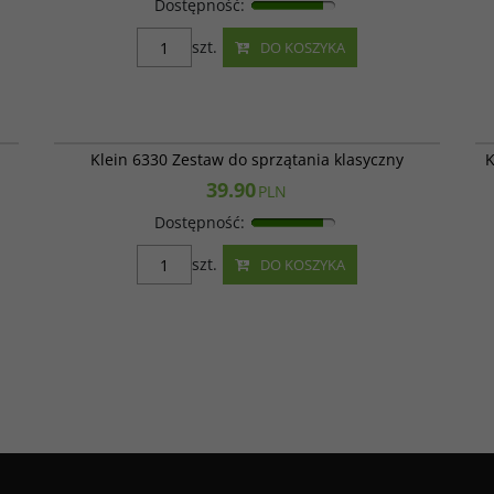
Dostępność
:
szt.
DO KOSZYKA
392
Klein 6330
Klein 6330 Zestaw do sprzątania klasyczny
K
39.90
PLN
Dostępność
:
szt.
DO KOSZYKA