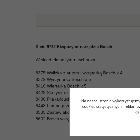
Klein 9732 Ekspozytor narzędzia Bosch
W skład ekspozytora wchodzą:
8375 Walizka z autem i wkrętarką Bosch x 4
8379 Wyrzynarka Bosch x 5
8410 Wiertarka Bosch x 5
8429 Skrzynka z wkrętarką i narzędziami Bosch x 2
8430 Piła łańcuchowa Bosch x 4
Na naszej stronie wykorzystujemy 
8448 Lampa przegubowa Bosch x 5
cookies statystycznych i reklam
dz
8535 Zestaw akcesoriów Bosch x 5
8602 Bosch wkrętarka Ixolino x 7