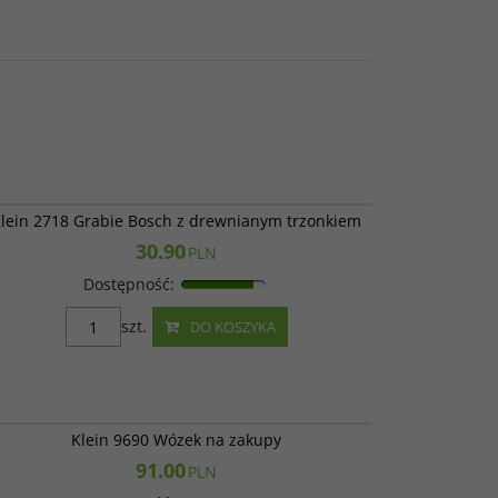
Klein 2718
lein 2718 Grabie Bosch z drewnianym trzonkiem
30.90
PLN
Dostępność
:
szt.
DO KOSZYKA
714745
Klein 9690 Wózek na zakupy
91.00
PLN