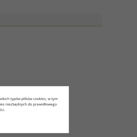
stkich typów plików cookies, w tym
kies niezbędnych do prawidłowego
ci.