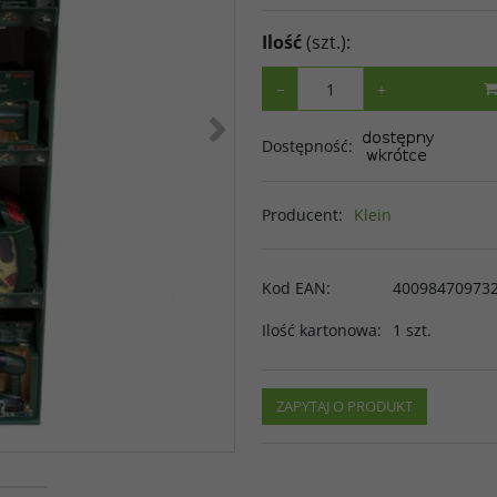
Ilość
(szt.)
:
−
+
>
Dostępność
:
Producent
:
Klein
Kod EAN
:
40098470973
Ilość kartonowa
:
1 szt.
ZAPYTAJ O PRODUKT