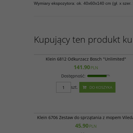
Wymiary ekspozytora: ok. 40x60x140 cm (gł. x szer. 
Kupujący ten produkt kup
Klein 6
Klein 6812 Odkurzacz Bosch "Unlimited"
141.90
PLN
Dostępność
:
szt.
DO KOSZYKA
7147
Klein 6706 Zestaw do sprzątania z mopem Viled
45.90
PLN