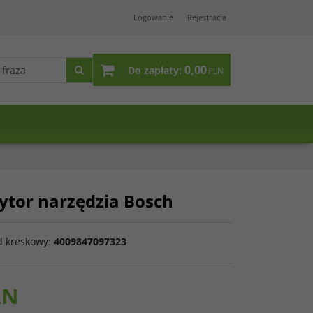
Logowanie
Rejestracja
0,00
Do zapłaty:
PLN
ytor narzędzia Bosch
d kreskowy
:
4009847097323
LN