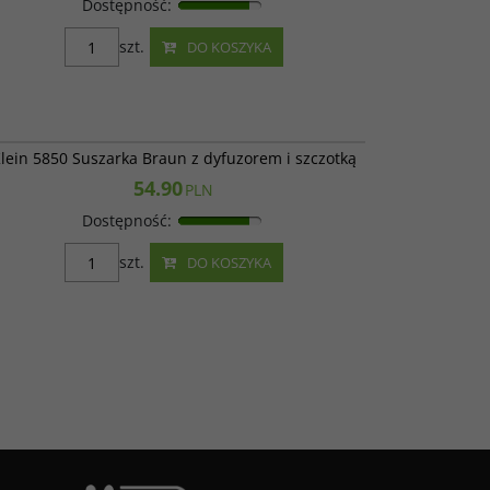
Dostępność
:
szt.
DO KOSZYKA
klein 5850
lein 5850 Suszarka Braun z dyfuzorem i szczotką
54.90
PLN
Dostępność
:
szt.
DO KOSZYKA