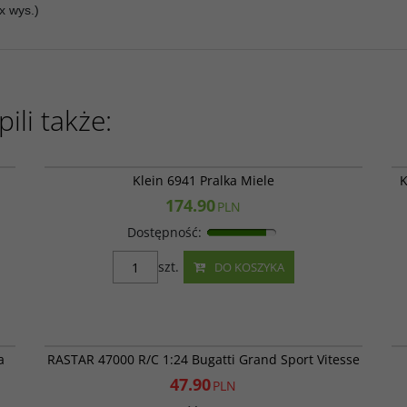
x wys.)
ili także:
812
Klein 6941
Klein 6941 Pralka Miele
K
174.90
PLN
Dostępność
:
szt.
DO KOSZYKA
40
RAS 47000C
PROMOCJA
a
RASTAR 47000 R/C 1:24 Bugatti Grand Sport Vitesse
47.90
PLN