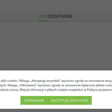
OPIS
DODATKOWE
pliki cookies. Klikając „Akceptuję wszystkie” wyrażasz zgodę na stosowanie wszy
owych. Klikając „Odmawiam” wyrażasz zgodę na stosowanie wyłącznie plików coo
iałania strony. Więcej informacji o plikach cookies znajdziesz w Polityce prywatnoś
ODMAWIAM
AKCEPTUJĘ WSZYSTKIE