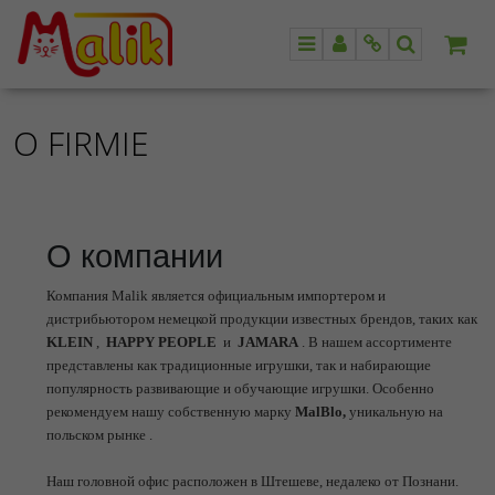
Menu
Panel
Info
Szukaj
O FIRMIE
О компании
Компания Malik является официальным импортером и
дистрибьютором немецкой продукции известных брендов, таких как
KLEIN
,
HAPPY PEOPLE
и
JAMARA
. В нашем ассортименте
представлены как традиционные игрушки, так и набирающие
популярность развивающие и обучающие игрушки. Особенно
рекомендуем нашу собственную марку
MalBlo,
уникальную на
польском рынке .
Наш головной офис расположен в Штешеве, недалеко от Познани.