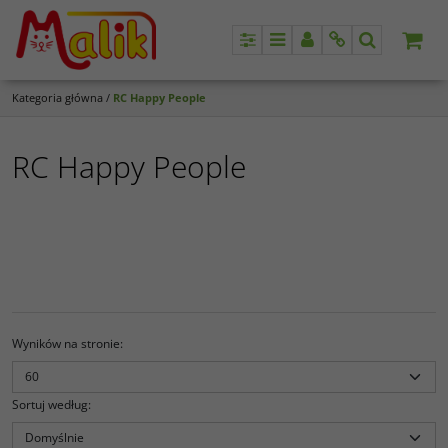
Panel
Menu
Panel
Info
Szukaj
Kategoria główna
/
RC Happy People
RC Happy People
Wyników na stronie
:
Sortuj według
: