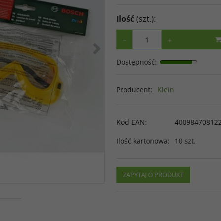
Ilość
(szt.)
:
>
−
+
Dostępność
:
Producent
:
Klein
Kod EAN
:
40098470812
Ilość kartonowa
:
10 szt.
ZAPYTAJ O PRODUKT