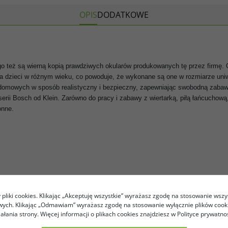
OPIS
DODATKOWE
ego też są wierną kopią prawdziwych okularów produkowanych tę przez firmę. 
a dzieci w różnym wieku, co powoduje, że wykonane są one w rozmiarze uni
omowych w sposób realistyczny i bezpieczny, zapewniając swobodną zabawę 
rii Bosch od Klein. Zarówno do pracy i zabawy z wiertarką, piłą łańcucho
onne.
pliki cookies. Klikając „Akceptuję wszystkie” wyrażasz zgodę na stosowanie wszy
owych. Klikając „Odmawiam” wyrażasz zgodę na stosowanie wyłącznie plików coo
iałania strony. Więcej informacji o plikach cookies znajdziesz w Polityce prywatnoś
 z dbałością o szczegóły, z najlepszej jakości materiałów oraz atrakcyjnego 