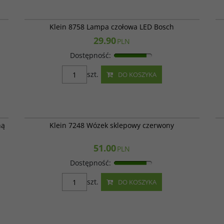
421
Klein 8758
Klein 8758 Lampa czołowa LED Bosch
29.90
PLN
Dostępność
:
szt.
DO KOSZYKA
28
Klein 7248
ną
Klein 7248 Wózek sklepowy czerwony
51.00
PLN
Dostępność
:
szt.
DO KOSZYKA