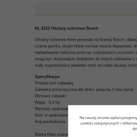
KL 8122 Okulary ochronne Bosch
Okulary ochronne Klein powstały na licencji Bosch, dlat
czarną gumką, dzięki której rozmiar można dopasować dl
naśladowanie rodziców podczas codziennych czynności d
mogą być doskonałym dodatkiem do innych zestawów z se
mały majsterkowicz powinien mieć na sobie okulary ochr
Specyfikacja:
Produkt jest zabawką
Zabawka przeznaczona dla dzieci powyżej 3 roku życia
Wymiary zabawki :
Waga : 0,4 kg
Wymiary opakowania : 20x26x6 cm
Ilość w opakowaniu zbiorczym : 10
Na naszej stronie wykorzystujemy 
Kraj pochodzenia : Chiny
cookies statystycznych i reklam
dz
Marka Klein znana jest na świecie z produktów wykonanych