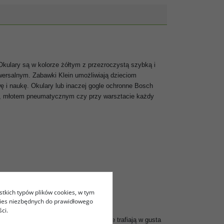
Okulary są w kolorze żółtym z przezroczystą szybką i
wersalnym. Zabawki Klein umożliwiają dzieciom
i naukę. Okulary lub inaczej gogle ochronne Bosch
wą, młotem pneumatycznym czy przy warsztacie każdy
stkich typów plików cookies, w tym
kies niezbędnych do prawidłowego
ci.
wzornictwa. Zabawki tej marki idealnie trafiają w gusta