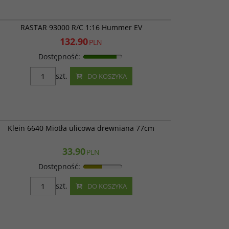
RAS 93000
PROMOCJA
RASTAR 93000 R/C 1:16 Hummer EV
132.90
PLN
Dostępność
:
szt.
DO KOSZYKA
Klein 6640
Klein 6640 Miotła ulicowa drewniana 77cm
33.90
PLN
Dostępność
:
szt.
DO KOSZYKA