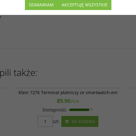
rką Klein gwarantują świetną zabawę oraz odznaczają się długą żywotności
ODMAWIAM
AKCEPTUJĘ WSZYSTKIE
h
:
ili także:
608
Klein 7276
Klein 7276 Terminal płatniczy ze smartwatch-em
89.90
PLN
Dostępność
:
szt.
DO KOSZYKA