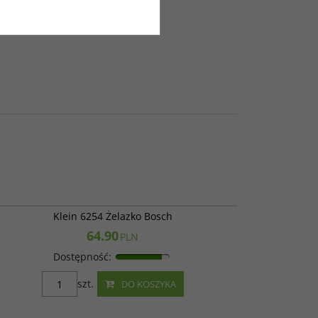
ą.
786668
Klein 6254 Żelazko Bosch
64.90
PLN
Dostępność
:
szt.
DO KOSZYKA