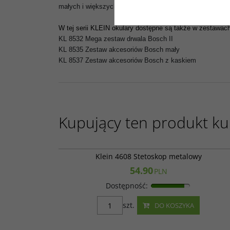
małych i większych użytkowników. Artykuły oznaczone ma
W tej serii KLEIN okulary
dostępne są także w zestawac
KL 8532 Mega zestaw drwala Bosch II
KL 8535 Zestaw akcesoriów Bosch mały
KL 8537 Zestaw akcesoriów Bosch z kaskiem
Kupujący ten produkt kup
Klein 4
Klein 4608 Stetoskop metalowy
54.90
PLN
Dostępność
:
szt.
DO KOSZYKA