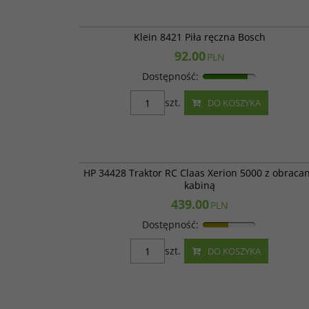
Klein 8
Klein 8421 Piła ręczna Bosch
92.00
PLN
Dostępność
:
szt.
DO KOSZYKA
HP 344
HP 34428 Traktor RC Claas Xerion 5000 z obraca
kabiną
439.00
PLN
Dostępność
:
szt.
DO KOSZYKA