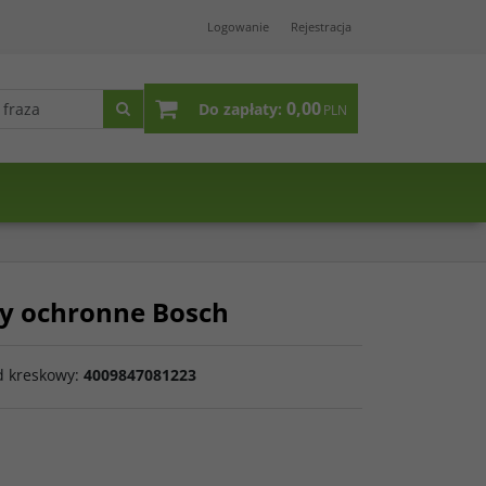
Logowanie
Rejestracja
0,00
Do zapłaty:
PLN
ry ochronne Bosch
d kreskowy
:
4009847081223