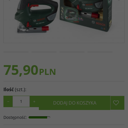
75,90
PLN
Ilość
(szt.)
:
−
+
DODAJ DO KOSZYKA
Dostępność
: