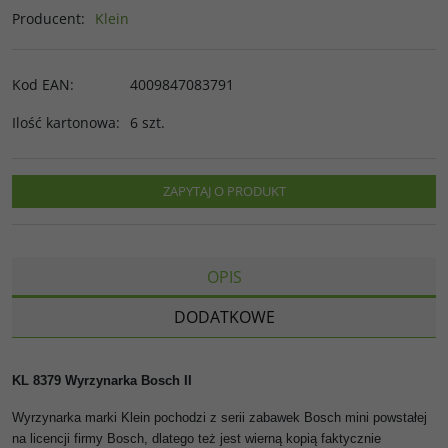
Producent
:
Klein
Kod EAN
:
4009847083791
Ilość kartonowa
:
6 szt.
ZAPYTAJ O PRODUKT
OPIS
DODATKOWE
KL 8379 Wyrzynarka Bosch II
Wyrzynarka marki Klein pochodzi z serii zabawek Bosch mini powstałej
na licencji firmy Bosch, dlatego też jest wierną kopią faktycznie