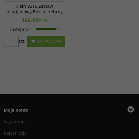
Klein 9216 Zestaw
śniadaniowy Bosch srebrny
166.90
PLN
Dostępność
:
szt.
DO KOSZYKA
Moje Konto
Logowanie
Rejestracja