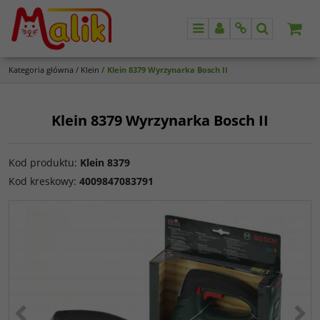
Menu
Panel
Info
Szukaj
Kategoria główna
/
Klein
/
Klein 8379 Wyrzynarka Bosch II
Klein 8379 Wyrzynarka Bosch II
Kod produktu
:
Klein 8379
Kod kreskowy
:
4009847083791
<
>