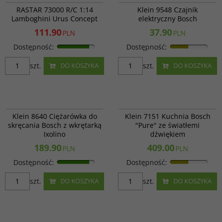
PROMOCJA
RASTAR 73000 R/C 1:14
Klein 9548 Czajnik
Lamboghini Urus Concept
elektryczny Bosch
111.90
37.90
PLN
PLN
Dostępność
:
Dostępność
:
szt.
szt.
DO KOSZYKA
DO KOSZYKA
Klein 8640
Klein 7151
Klein 8640 Ciężarówka do
Klein 7151 Kuchnia Bosch
skręcania Bosch z wkrętarką
"Pure" ze światłemi
Ixolino
dźwiękiem
189.90
409.00
PLN
PLN
Dostępność
:
Dostępność
:
szt.
szt.
DO KOSZYKA
DO KOSZYKA
Klein 9216