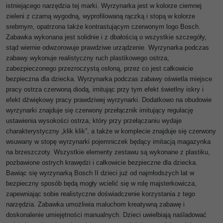
istniejącego narzędzia tej marki. Wyrzynarka jest w kolorze ciemnej
zieleni z czarną wygodną, wyprofilowaną rączką i stopą w kolorze
srebrnym, opatrzona także kontrastującym czerwonym logo Bosch.
Zabawka wykonana jest solidnie i z dbałością o wszystkie szczegóły,
stąd wiernie odwzorowuje prawdziwe urządzenie. Wyrzynarka podczas
zabawy wykonuje realistyczny ruch plastikowego ostrza,
zabezpieczonego przezroczystą osłoną, przez co jest całkowicie
bezpieczna dla dziecka. Wyrzynarka podczas zabawy oświetla miejsce
pracy ostrza czerwoną diodą, imitując przy tym efekt świetlny iskry i
efekt dźwiękowy pracy prawdziwej wyrzynarki. Dodatkowo na obudowie
wyrzynarki znajduje się czerwony przełącznik imitujący regulację
ustawienia wysokości ostrza, który przy przełączaniu wydaje
charakterystyczny „klik klik”, a także w komplecie znajduje się czerwony
wsuwany w stopę wyrzynarki pojemniczek będący imitacją magazynka
na brzeszczoty. Wszystkie elementy zestawu są wykonane z plastiku,
pozbawione ostrych krawędzi i całkowicie bezpieczne dla dziecka.
Bawiąc się wyrzynarką Bosch II dzieci już od najmłodszych lat w
bezpieczny sposób będą mogły wcielić się w rolę majsterkowicza,
zapewniając sobie realistyczne doświadczenie korzystania z tego
narzędzia. Zabawka umożliwia maluchom kreatywną zabawę i
doskonalenie umiejętności manualnych. Dzieci uwielbiają naśladować