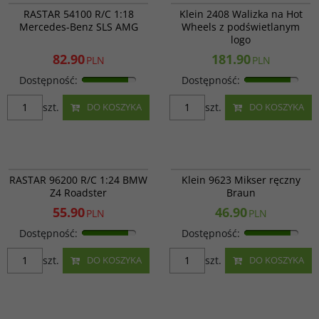
PROMOCJA
RASTAR 54100 R/C 1:18
Klein 2408 Walizka na Hot
Mercedes-Benz SLS AMG
Wheels z podświetlanym
logo
82.90
181.90
PLN
PLN
Dostępność
:
Dostępność
:
szt.
szt.
DO KOSZYKA
DO KOSZYKA
RAS 96200
Klein 9623
PROMOCJA
RASTAR 96200 R/C 1:24 BMW
Klein 9623 Mikser ręczny
Z4 Roadster
Braun
55.90
46.90
PLN
PLN
Dostępność
:
Dostępność
:
szt.
szt.
DO KOSZYKA
DO KOSZYKA
RAS 73000
786654