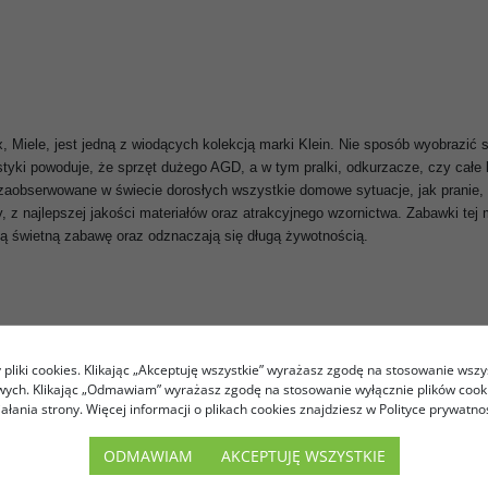
, Miele, jest jedną z wiodących kolekcją marki Klein. Nie sposób wyobrazić
yki powoduje, że sprzęt dużego AGD, a w tym pralki, odkurzacze, czy całe k
obserwowane w świecie dorosłych wszystkie domowe sytuacje, jak pranie, g
z najlepszej jakości materiałów oraz atrakcyjnego wzornictwa. Zabawki tej m
ą świetną zabawę oraz odznaczają się długą żywotnością.
pliki cookies. Klikając „Akceptuję wszystkie” wyrażasz zgodę na stosowanie wszy
owych. Klikając „Odmawiam” wyrażasz zgodę na stosowanie wyłącznie plików coo
iałania strony. Więcej informacji o plikach cookies znajdziesz w Polityce prywatnoś
ODMAWIAM
AKCEPTUJĘ WSZYSTKIE