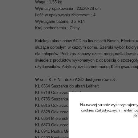
Waga : 1,55 kg
Wymiary opakowania : 23x20x28 cm
Ilość w opakowaniu zbiorczym : 4
Wymagane baterie: 3 x R14
Kraj pochodzenia : Chiny
Kolekcja akcesoriów AGD na licencjach Bosch, Electrolux
służące dorosłym w każdym domu. Szeroki wybór koloryst
dla chłopców. Podczas zabawy dzieci mogą naśladować za
świecie z produktów wykonanych z dbałością o szczegóły, 
użytkowników. Artykuły oznaczone marką Klein gwarantuj
W serii KLEIN – duże
AGD
dostępne również:
KL 6564 Suszarka do ubrań Leifheit
KL 6719 Odkurzacz Vileda
KL 6735 Suszarka do ubrań Vileda
Na naszej stronie wykorzystujemy 
KL 6815 Odkurzacz Bosch żółty
cookies statystycznych i reklam
KL 6828 Odkurzacz Bosch
dz
KL 6864 Miele odkurzacz „Blizzard”
KL 6870 Odkurzacz Electrolux niebieski
KL
6941 Pralka Miele
KL 9492 Kuchenka Mikrofalowa Miele