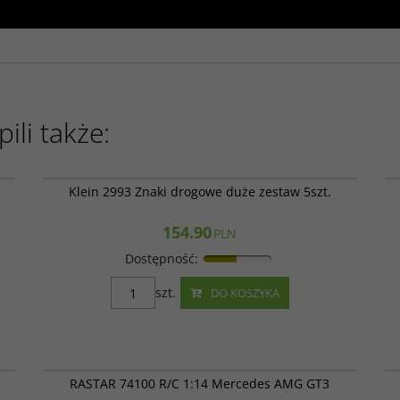
ili także:
00
Klein 2993
JA
Klein 2993 Znaki drogowe duże zestaw 5szt.
154.90
PLN
Dostępność
:
szt.
DO KOSZYKA
00
RAS 74100
JA
PROMOCJA
RASTAR 74100 R/C 1:14 Mercedes AMG GT3