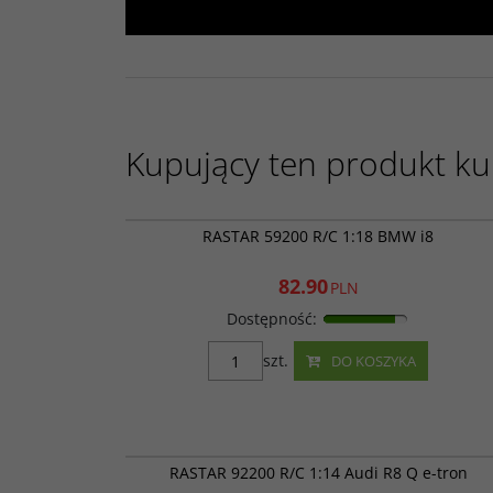
Kupujący ten produkt kup
RAS 592
PROMOC
RASTAR 59200 R/C 1:18 BMW i8
82.90
PLN
Dostępność
:
szt.
DO KOSZYKA
RAS 922
PROMOC
RASTAR 92200 R/C 1:14 Audi R8 Q e-tron