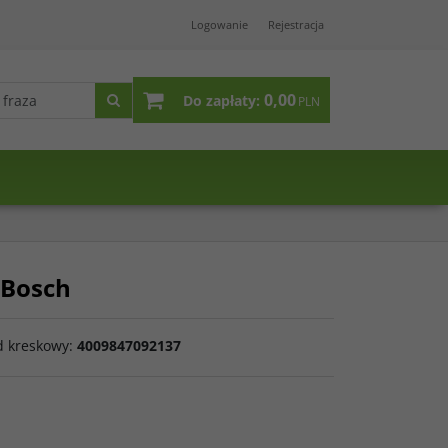
Logowanie
Rejestracja
0,00
Do zapłaty:
PLN
 Bosch
d kreskowy
:
4009847092137