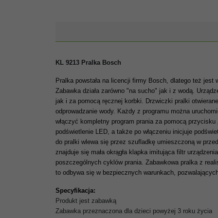
KL 9213 Pralka Bosch
Pralka powstała na licencji firmy Bosch, dlatego też jest
Zabawka działa zarówno "na sucho" jak i z wodą. Urządze
jak i za pomocą ręcznej korbki. Drzwiczki pralki otwiera
odprowadzanie wody. Każdy z programu można uruchomić 
włączyć kompletny program prania za pomocą przycisku 
podświetlenie LED, a także po włączeniu inicjuje podświe
do pralki wlewa się przez szufladkę umieszczoną w przed
znajduje się mała okrągła klapka imitująca filtr urządze
poszczególnych cyklów prania. Zabawkowa pralka z real
to odbywa się w bezpiecznych warunkach, pozwalającyc
Specyfikacja:
Produkt jest zabawką
Zabawka przeznaczona dla dzieci powyżej 3 roku życia