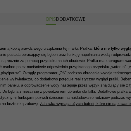
OPIS
DODATKOWE
 wierną kopią prawdziwego urządzenia tej marki.
Pralka, która nie tylko wygl
nie posiada obracający się bęben oraz funkcję napełniania wodą i odprowadz
ne są ręcznie za pomocą przycisku na ich obudowie. Pralka ma zaprogramowane
osobno przez naciśnięcie odpowiednio przypisanego przycisku „water in”-
„
„play/pause”. Okrągły programator „ON” podczas obracania wydaje terkoczą
tlenie wyświetlacza, co dodatkowo potęguje realistyczny wygląd pralki. Bęben
nim panelu, a odprowadzenie wody następuje przez wężyk znajdujący się z tył
nia. Do bębna zmieści się z powodzeniem ubranko dla lalki. Dodatkowo pralka 
istycznymi funkcjami pozwoli dzieciom na naśladowanie rodziców podczas w
h na beztroską zabawę.
Zabawka wymaga użycia baterii, które nie są zawarte