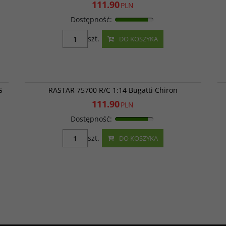
111.90
PLN
Dostępność
:
szt.
DO KOSZYKA
00
RAS 75700
JA
PROMOCJA
G
RASTAR 75700 R/C 1:14 Bugatti Chiron
111.90
PLN
Dostępność
:
szt.
DO KOSZYKA