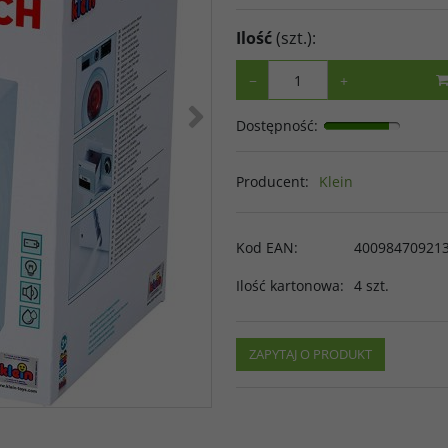
Ilość
(szt.)
:
−
+
>
Dostępność
:
Producent
:
Klein
Kod EAN
:
40098470921
Ilość kartonowa
:
4 szt.
ZAPYTAJ O PRODUKT