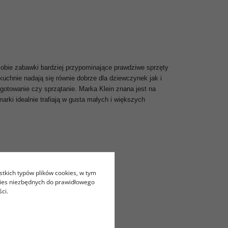
 sobie zabawki bardziej przypominające prawdziwe sprzęty
uchnie nadają się równie dobrze dla dziewczynek jak i
otowanie czy sprzątanie. Marka Klein znana jest na
arki idealnie trafiają w gusta małych i większych
stkich typów plików cookies, w tym
kies niezbędnych do prawidłowego
ci.