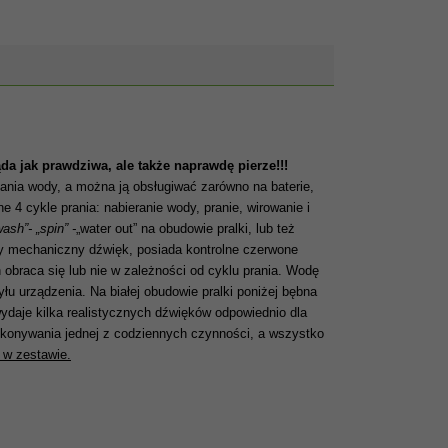
ąda jak prawdziwa, ale także naprawdę pierze!!!
ania wody, a można ją obsługiwać zarówno na baterie,
 4 cykle prania: nabieranie wody, pranie, wirowanie i
wash”- „spin” -
„water out”
na obudowie pralki, lub też
cy mechaniczny dźwięk, posiada kontrolne czerwone
 obraca się lub nie w zależności od cyklu prania. Wodę
u urządzenia. Na białej obudowie pralki poniżej bębna
wydaje kilka realistycznych dźwięków odpowiednio dla
ykonywania jednej z codziennych czynności, a wszystko
 w zestawie.