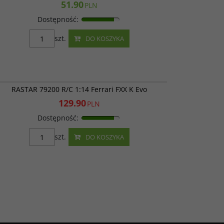
51.90
PLN
Dostępność
:
szt.
DO KOSZYKA
RAS 79200
PROMOCJA
RASTAR 79200 R/C 1:14 Ferrari FXX K Evo
129.90
PLN
Dostępność
:
szt.
DO KOSZYKA