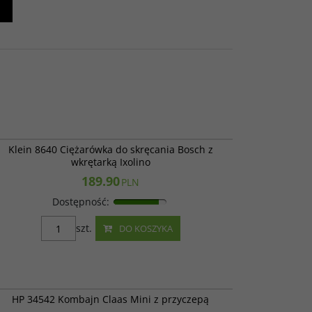
Klein 8640
Klein 8640 Ciężarówka do skręcania Bosch z
wkrętarką Ixolino
189.90
PLN
Dostępność
:
szt.
DO KOSZYKA
HP 34542
HP 34542 Kombajn Claas Mini z przyczepą