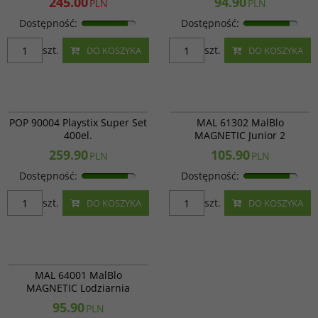
245.00
94.90
PLN
PLN
Dostępność
:
Dostępność
:
szt.
szt.
DO KOSZYKA
DO KOSZYKA
POP 90004
MAL 61302
POP 90004 Playstix Super Set
MAL 61302 MalBlo
400el.
MAGNETIC Junior 2
259.90
105.90
PLN
PLN
Dostępność
:
Dostępność
:
szt.
szt.
DO KOSZYKA
DO KOSZYKA
MAL 64001
MAL 64001 MalBlo
MAGNETIC Lodziarnia
95.90
PLN