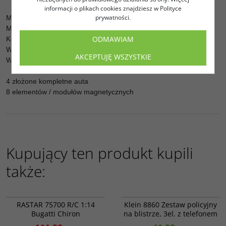
informacji o plikach cookies znajdziesz w Polityce
prywatności.
Marka :
POPULAR PLAYTHINGS
Materiał : plastik
ODMAWIAM
Kolor : wielokolorowy
Wielkość: złożone ok 16-18 cm
AKCEPTUJĘ WSZYSTKIE
Wiek : 2+
4 złożone kompletne auta
8 elementów / modułów magnetycznych
Kupujący ten produkt kupili
także:
RAS 75700
Klein 8860
PROMOCJA
RASTAR 75700 R/C 1:14
Klein 8860 Zestaw policyjny
Bugatti Chiron
na blistrze, 3el. z telefonem