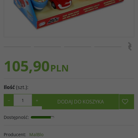
>
<
105,90
PLN
Ilość
(szt.)
:
−
+
DODAJ DO KOSZYKA
Dostępność
:
Producent
:
MalBlo