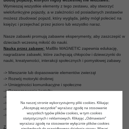
Buduj pojazdy, których nigdy wcześniej nie widziałeś:
Wymieszaj wszystkie elementy z tego zestawu, aby stworzyć
wielofunkcyjne pojazdy, a w zależności od posiadanych zestawów
możesz zbudować pojazd, który wygląda, jakby mógł polecieć na
księżyc i przejechać przez jezioro lub wszystko naraz.
Nasze zabawki promują zabawne eksperymenty, aby zaszczepić w
dzieciach wczesną miłość do nauki.
Nauka przez zabawę:
MalBlo MAGNETIC zapewnia edukację,
nagradzane zabawki, które zachęcają chłopców i dziewczynki do
nauki, kreatywności, interakcji społecznych i pomysłowej zabawy.
-> Mieszanie lub dopasowanie elementów zwierząt
-> Rozwój motoryki drobnej
-> Umiejętności komunikacyjne i społeczne
-> Rozpoznawanie kształtu
-> Rozpoznawanie kolorów
Na naszej stronie wykorzystujemy pliki cookies. Klikając
-> Rozwój słownictwa i języka
„Akceptuję wszystkie” wyrażasz zgodę na stosowanie
-> Kreatywna zabawa
wszystkich typów plików cookies, w tym cookies
-> Zabawa konstrukcyjna
statystycznych i reklamowych. Klikając „Odmawiam”
wyrażasz zgodę na stosowanie wyłącznie plików cookies
Zestaw zawiera :
niezbędnych do prawidłowego działania strony. Więcej