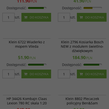
111.90
41.90
PLN
PLN
Dostępność
:
Dostępność
:
szt.
szt.
DO KOSZYKA
DO KOSZYKA
714741
Klein 2796
BESTSELLER
Klein 6722 Wiaderko z
Klein 2796 Kosiarka Bosch
mopem Vileda
NEW z modułem świetlno-
dźwiękowym
51.90
184.90
PLN
PLN
Dostępność
:
Dostępność
:
szt.
szt.
DO KOSZYKA
DO KOSZYKA
645794
Klein 8802
PROMOCJA
HP 34426 Kombajn Claas
Klein 8802 Plecaczek
Lexion 780 RC skala 1:20
policyjny Ben&Sam