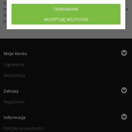
5. Informujemy, że ograniczenie stosowania plików „cookies”
może wpłynąć na niektóre funkcjonalności dostępne na stronie
ODMAWIAM
internetowej i uniemożliwić poprawne działanie sklepu
AKCEPTUJĘ WSZYSTKIE
internetowego.
Moje Konto
Logowanie
Rejestracja
Zakupy
Regulamin
Informacje
Polityka prywatności