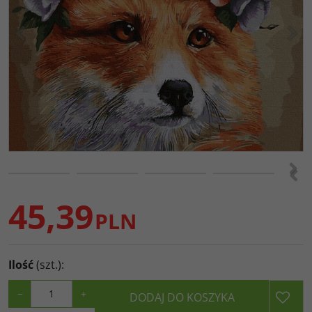
<
>
>
<
45,39
PLN
Ilość
(szt.)
:
−
+
DODAJ DO KOSZYKA