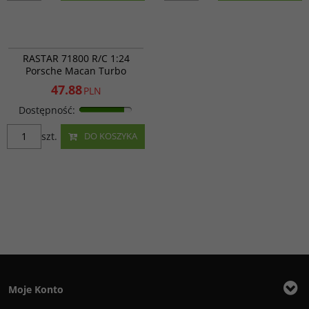
RAS 71800
PROMOCJA
RASTAR 71800 R/C 1:24
Porsche Macan Turbo
47.88
PLN
Dostępność
:
szt.
DO KOSZYKA
Moje Konto