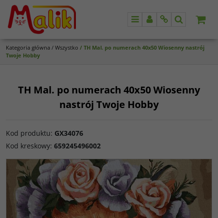
Menu
Panel
Info
Szukaj
Kategoria główna
/
Wszystko
/
TH Mal. po numerach 40x50 Wiosenny nastrój
Twoje Hobby
TH Mal. po numerach 40x50 Wiosenny
nastrój Twoje Hobby
Kod produktu
:
GX34076
Kod kreskowy
:
659245496002