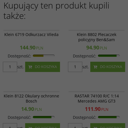
Kupujący ten produkt kupili
także:
750570
Klein 8802
Klein 6719 Odkurzacz Vileda
Klein 8802 Plecaczek
policyjny Ben&Sam
144.90
94.90
PLN
PLN
Dostępność
:
Dostępność
:
szt.
szt.
DO KOSZYKA
DO KOSZYKA
Klein 8122
RAS 74100
PROMOCJA
Klein 8122 Okulary ochronne
RASTAR 74100 R/C 1:14
Bosch
Mercedes AMG GT3
14.90
111.90
PLN
PLN
Dostępność
:
Dostępność
: