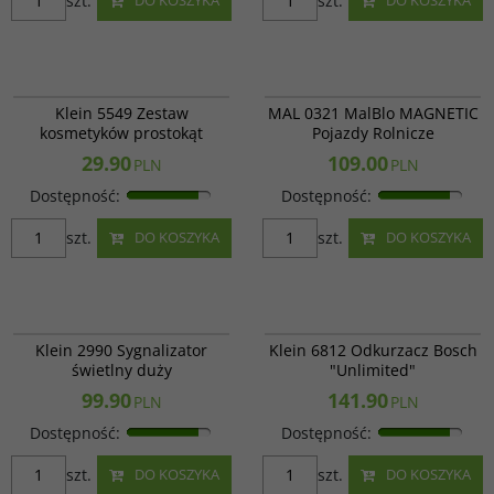
szt.
szt.
DO KOSZYKA
DO KOSZYKA
Klein 5549
MAL 0321
Klein 5549 Zestaw
MAL 0321 MalBlo MAGNETIC
kosmetyków prostokąt
Pojazdy Rolnicze
29.90
109.00
PLN
PLN
Dostępność
:
Dostępność
:
szt.
szt.
DO KOSZYKA
DO KOSZYKA
Klein 2990
Klein 6812
Klein 2990 Sygnalizator
Klein 6812 Odkurzacz Bosch
świetlny duży
"Unlimited"
99.90
141.90
PLN
PLN
Dostępność
:
Dostępność
:
szt.
szt.
DO KOSZYKA
DO KOSZYKA