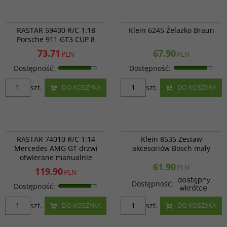
RAS 59400
Klein 6245
PROMOCJA
RASTAR 59400 R/C 1:18
Klein 6245 Żelazko Braun
Porsche 911 GT3 CUP 8
73.71
67.90
PLN
PLN
Dostępność
:
Dostępność
:
szt.
szt.
DO KOSZYKA
DO KOSZYKA
RAS 74010
Klein 8535
PROMOCJA
RASTAR 74010 R/C 1:14
Klein 8535 Zestaw
Mercedes AMG GT drzwi
akcesoriów Bosch mały
otwierane manualnie
61.90
PLN
119.90
PLN
Dostępność
:
Dostępność
:
szt.
szt.
DO KOSZYKA
DO KOSZYKA