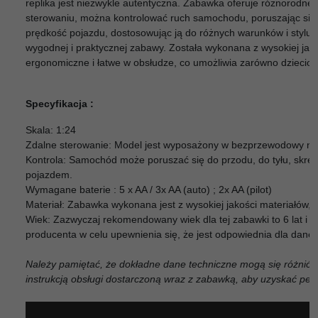
replika jest niezwykle autentyczna. Zabawka oferuje różnorodne 
sterowaniu, można kontrolować ruch samochodu, poruszając się d
prędkość pojazdu, dostosowując ją do różnych warunków i stylu j
wygodnej i praktycznej zabawy. Została wykonana z wysokiej jakoś
ergonomiczne i łatwe w obsłudze, co umożliwia zarówno dzieciom,
Specyfikacja :
Skala: 1:24
Zdalne sterowanie: Model jest wyposażony w bezprzewodowy nad
Kontrola: Samochód może poruszać się do przodu, do tyłu, skrę
pojazdem.
Wymagane baterie : 5 x AA / 3x AA (auto) ; 2x AA (pilot)
Materiał: Zabawka wykonana jest z wysokiej jakości materiałów, k
Wiek: Zazwyczaj rekomendowany wiek dla tej zabawki to 6 lat i wi
producenta w celu upewnienia się, że jest odpowiednia dla dane
Należy pamiętać, że dokładne dane techniczne mogą się różnić 
instrukcją obsługi dostarczoną wraz z zabawką, aby uzyskać pełn