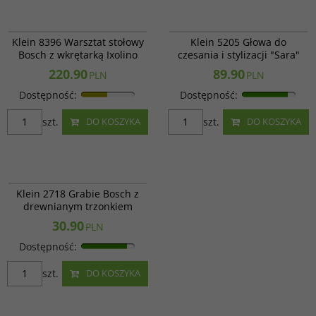
Klein 8396
Klein 5205
Klein 8396 Warsztat stołowy
Klein 5205 Głowa do
Bosch z wkrętarką Ixolino
czesania i stylizacji "Sara"
220.90
89.90
PLN
PLN
Dostępność
:
Dostępność
:
szt.
szt.
DO KOSZYKA
DO KOSZYKA
Klein 2718
Klein 2718 Grabie Bosch z
drewnianym trzonkiem
30.90
PLN
Dostępność
:
szt.
DO KOSZYKA