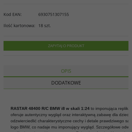
Kod EAN
:
6930751307155
Ilość kartonowa
:
18 szt.
ZAPYTAJ O PRODUKT
OPIS
DODATKOWE
RASTAR 48400 R/C BMW i8 w skali 1:24
to imponująca replik
oferuje autentyczny wygląd oraz interaktywną zabawę dla dzieci 
odzwierciedlić charakterystyczne cechy i detale prawdziwego sa
logo BMW, co nadaje mu imponujący wygląd. Szczegółowe odwzorowan