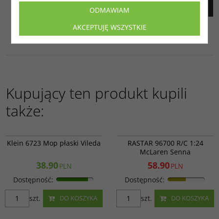
ODMAWIAM
AKCEPTUJĘ WSZYSTKIE
Kupujący ten produkt kupili
także:
Klein 6723
RAS 96700
PROMOCJA
Klein 6723 Mop płaski Vileda
RASTAR 96700 R/C 1:24
McLaren Senna
38.90
58.90
PLN
PLN
Dostępność
:
Dostępność
:
szt.
szt.
DO KOSZYKA
DO KOSZYKA