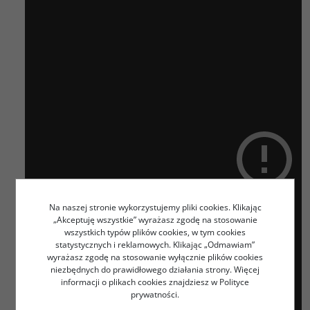
Na naszej stronie wykorzystujemy pliki cookies. Klikając
„Akceptuję wszystkie” wyrażasz zgodę na stosowanie
wszystkich typów plików cookies, w tym cookies
statystycznych i reklamowych. Klikając „Odmawiam”
wyrażasz zgodę na stosowanie wyłącznie plików cookies
niezbędnych do prawidłowego działania strony. Więcej
informacji o plikach cookies znajdziesz w Polityce
prywatności.