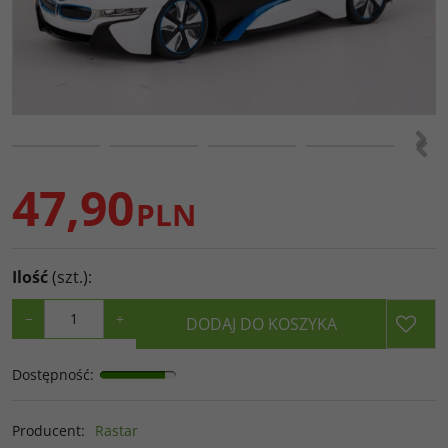
>
<
47,90
PLN
Ilość
(szt.)
:
−
+
DODAJ DO KOSZYKA
Dostępność
:
Producent
:
Rastar