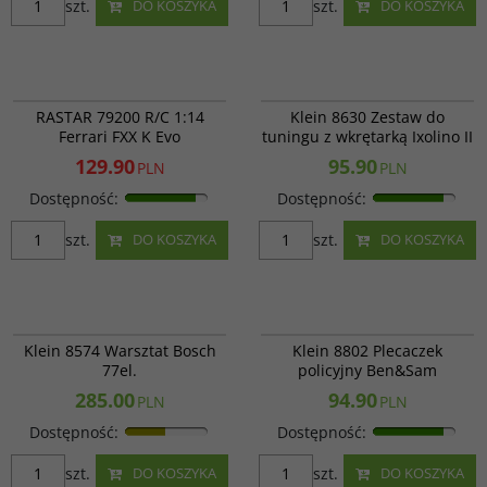
szt.
szt.
DO KOSZYKA
DO KOSZYKA
RAS 79200
206076
PROMOCJA
RASTAR 79200 R/C 1:14
Klein 8630 Zestaw do
Ferrari FXX K Evo
tuningu z wkrętarką Ixolino II
129.90
95.90
PLN
PLN
Dostępność
:
Dostępność
:
szt.
szt.
DO KOSZYKA
DO KOSZYKA
360191
Klein 8802
Klein 8574 Warsztat Bosch
Klein 8802 Plecaczek
77el.
policyjny Ben&Sam
285.00
94.90
PLN
PLN
Dostępność
:
Dostępność
:
szt.
szt.
DO KOSZYKA
DO KOSZYKA