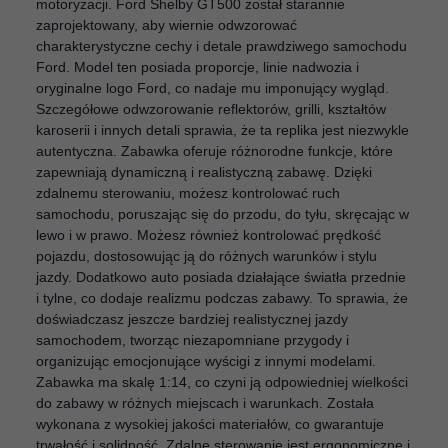
motoryzacji. Ford Shelby GT500 został starannie
zaprojektowany, aby wiernie odwzorować
charakterystyczne cechy i detale prawdziwego samochodu
Ford. Model ten posiada proporcje, linie nadwozia i
oryginalne logo Ford, co nadaje mu imponujący wygląd.
Szczegółowe odwzorowanie reflektorów, grilli, kształtów
karoserii i innych detali sprawia, że ta replika jest niezwykle
autentyczna. Zabawka oferuje różnorodne funkcje, które
zapewniają dynamiczną i realistyczną zabawę. Dzięki
zdalnemu sterowaniu, możesz kontrolować ruch
samochodu, poruszając się do przodu, do tyłu, skręcając w
lewo i w prawo. Możesz również kontrolować prędkość
pojazdu, dostosowując ją do różnych warunków i stylu
jazdy. Dodatkowo auto posiada działające światła przednie
i tylne, co dodaje realizmu podczas zabawy. To sprawia, że
doświadczasz jeszcze bardziej realistycznej jazdy
samochodem, tworząc niezapomniane przygody i
organizując emocjonujące wyścigi z innymi modelami.
Zabawka ma skalę 1:14, co czyni ją odpowiedniej wielkości
do zabawy w różnych miejscach i warunkach. Została
wykonana z wysokiej jakości materiałów, co gwarantuje
trwałość i solidność. Zdalne sterowanie jest ergonomiczne i