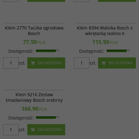
Klein 2770
Klein 8394
Klein 2770 Taczka ogrodowa
Klein 8394 Walizka Bosch z
Bosch
wkrętarką Ixolino II
77.90
115.90
PLN
PLN
Dostępność
:
Dostępność
:
szt.
szt.
DO KOSZYKA
DO KOSZYKA
Klein 9216
Klein 9216 Zestaw
śniadaniowy Bosch srebrny
166.90
PLN
Dostępność
:
szt.
DO KOSZYKA