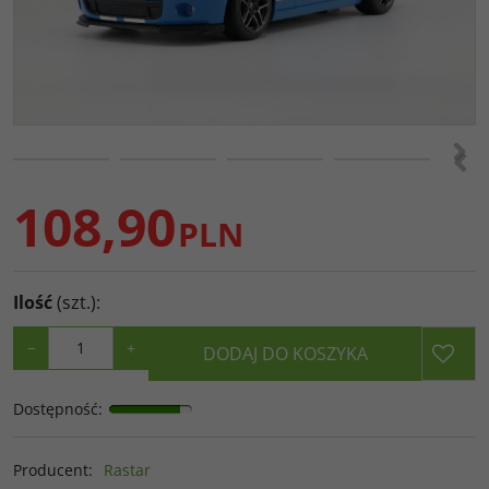
>
<
108,90
PLN
Ilość
(szt.)
:
−
+
DODAJ DO KOSZYKA
Dostępność
:
Producent
:
Rastar