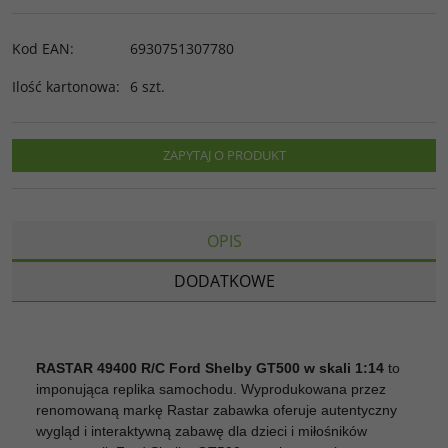
Kod EAN
:
6930751307780
Ilość kartonowa
:
6 szt.
ZAPYTAJ O PRODUKT
OPIS
DODATKOWE
RASTAR 49400 R/C Ford Shelby GT500 w skali 1:14
to
imponująca replika samochodu. Wyprodukowana przez
renomowaną markę Rastar zabawka oferuje autentyczny
wygląd i interaktywną zabawę dla dzieci i miłośników