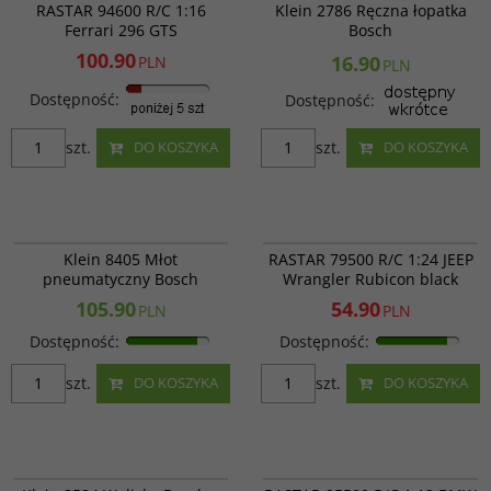
PROMOCJA
RASTAR 94600 R/C 1:16
Klein 2786 Ręczna łopatka
Ferrari 296 GTS
Bosch
100.90
16.90
PLN
PLN
Dostępność
:
Dostępność
:
szt.
szt.
DO KOSZYKA
DO KOSZYKA
Klein 8405
RAS 79500b
PROMOCJA
Klein 8405 Młot
RASTAR 79500 R/C 1:24 JEEP
pneumatyczny Bosch
Wrangler Rubicon black
105.90
54.90
PLN
PLN
Dostępność
:
Dostępność
:
szt.
szt.
DO KOSZYKA
DO KOSZYKA
Klein 8584
RAS 95500
PROMOCJA