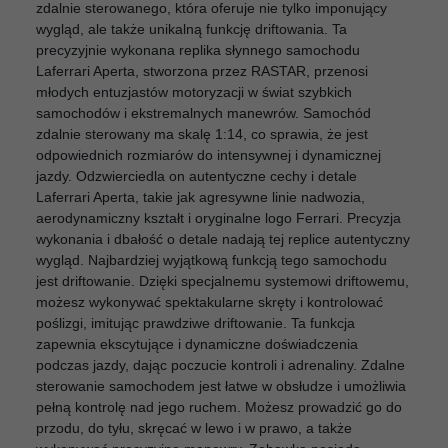
zdalnie sterowanego, która oferuje nie tylko imponujący
wygląd, ale także unikalną funkcję driftowania. Ta
precyzyjnie wykonana replika słynnego samochodu
Laferrari Aperta, stworzona przez RASTAR, przenosi
młodych entuzjastów motoryzacji w świat szybkich
samochodów i ekstremalnych manewrów. Samochód
zdalnie sterowany ma skalę 1:14, co sprawia, że jest
odpowiednich rozmiarów do intensywnej i dynamicznej
jazdy. Odzwierciedla on autentyczne cechy i detale
Laferrari Aperta, takie jak agresywne linie nadwozia,
aerodynamiczny kształt i oryginalne logo Ferrari. Precyzja
wykonania i dbałość o detale nadają tej replice autentyczny
wygląd. Najbardziej wyjątkową funkcją tego samochodu
jest driftowanie. Dzięki specjalnemu systemowi driftowemu,
możesz wykonywać spektakularne skręty i kontrolować
poślizgi, imitując prawdziwe driftowanie. Ta funkcja
zapewnia ekscytujące i dynamiczne doświadczenia
podczas jazdy, dając poczucie kontroli i adrenaliny. Zdalne
sterowanie samochodem jest łatwe w obsłudze i umożliwia
pełną kontrolę nad jego ruchem. Możesz prowadzić go do
przodu, do tyłu, skręcać w lewo i w prawo, a także