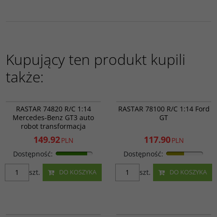
Kupujący ten produkt kupili
także:
RAS 74820
RAS 78100
PROMOCJA
PROMOCJA
RASTAR 74820 R/C 1:14
RASTAR 78100 R/C 1:14 Ford
Mercedes-Benz GT3 auto
GT
robot transformacja
149.92
117.90
PLN
PLN
Dostępność
:
Dostępność
:
szt.
szt.
DO KOSZYKA
DO KOSZYKA
RAS 94600
Klein 2786