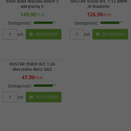
Klein 8584 Walizka Bosch z
RASTAR 95500 R/C 1:12 BMW
wkrętarką II
i8 Roadster
149.90
126.90
PLN
PLN
Dostępność
:
Dostępność
:
szt.
szt.
DO KOSZYKA
DO KOSZYKA
RAS 95800
PROMOCJA
RASTAR 95800 R/C 1:24
Mercedes-Benz G63
47.90
PLN
Dostępność
:
szt.
DO KOSZYKA