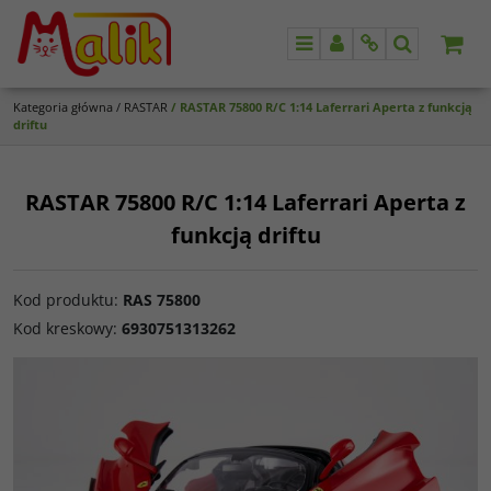
Menu
Panel
Info
Szukaj
Kategoria główna
/
RASTAR
/
RASTAR 75800 R/C 1:14 Laferrari Aperta z funkcją
driftu
RASTAR 75800 R/C 1:14 Laferrari Aperta z
funkcją driftu
Kod produktu
:
RAS 75800
Kod kreskowy
:
6930751313262