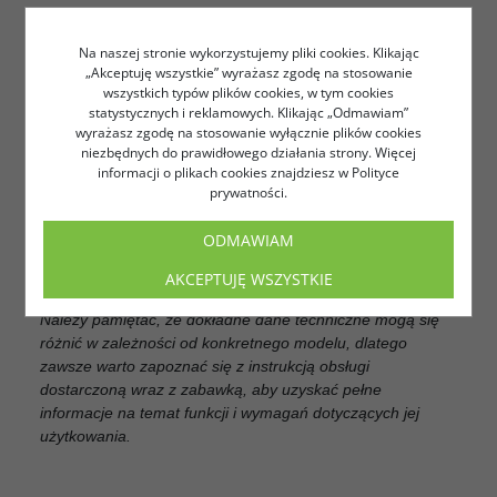
Kontrola: Samochód może poruszać się do przodu, do tyłu,
skręcać w lewo i w prawo, co pozwala na różnorodne
Na naszej stronie wykorzystujemy pliki cookies. Klikając
manewry i kontrolę nad pojazdem.
„Akceptuję wszystkie” wyrażasz zgodę na stosowanie
Wymagane baterie : 7 x AA
wszystkich typów plików cookies, w tym cookies
Oświetlenie: zabawka posiada działające światła przednie i
statystycznych i reklamowych. Klikając „Odmawiam”
wyrażasz zgodę na stosowanie wyłącznie plików cookies
tylne, które dodają realizmu podczas zabawy.
niezbędnych do prawidłowego działania strony. Więcej
Materiał: Zabawka wykonana jest z wysokiej jakości
informacji o plikach cookies znajdziesz w Polityce
materiałów, które zapewniają trwałość i solidność.
prywatności.
Wiek: Zazwyczaj rekomendowany wiek dla tej zabawki to 6
lat i więcej. Jednak zawsze należy sprawdzić instrukcję
ODMAWIAM
obsługi i zalecenia producenta w celu upewnienia się, że
jest odpowiednia dla danego dziecka.
AKCEPTUJĘ WSZYSTKIE
Należy pamiętać, że dokładne dane techniczne mogą się
różnić w zależności od konkretnego modelu, dlatego
zawsze warto zapoznać się z instrukcją obsługi
dostarczoną wraz z zabawką, aby uzyskać pełne
informacje na temat funkcji i wymagań dotyczących jej
użytkowania.