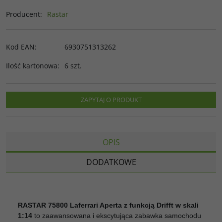
Producent
:
Rastar
Kod EAN
:
6930751313262
Ilość kartonowa
:
6 szt.
ZAPYTAJ O PRODUKT
OPIS
DODATKOWE
RASTAR 75800 Laferrari Aperta z funkcją Drifft w skali
1:14
to zaawansowana i ekscytująca zabawka samochodu