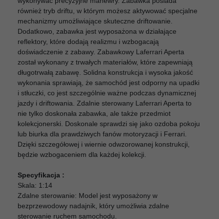
wykonywać precyzyjne manewry. Zabawka posiada
również tryb driftu, w którym możesz aktywować specjalne
mechanizmy umożliwiające skuteczne driftowanie.
Dodatkowo, zabawka jest wyposażona w działające
reflektory, które dodają realizmu i wzbogacają
doświadczenie z zabawy.
Zabawkowy Laferrari Aperta
został wykonany z trwałych materiałów, które zapewniają
długotrwałą zabawę. Solidna konstrukcja i wysoka jakość
wykonania sprawiają, że samochód jest odporny na upadki
i stłuczki, co jest szczególnie ważne podczas dynamicznej
jazdy i driftowania.
Zdalnie sterowany Laferrari Aperta to
nie tylko doskonała zabawka, ale także przedmiot
kolekcjonerski. Doskonale sprawdzi się jako ozdoba pokoju
lub biurka dla prawdziwych fanów motoryzacji i Ferrari.
Dzięki szczegółowej i wiernie odwzorowanej konstrukcji,
będzie wzbogaceniem dla każdej kolekcji.
Specyfikacja :
Skala: 1:14
Zdalne sterowanie: Model jest wyposażony w
bezprzewodowy nadajnik, który umożliwia zdalne
sterowanie ruchem samochodu.