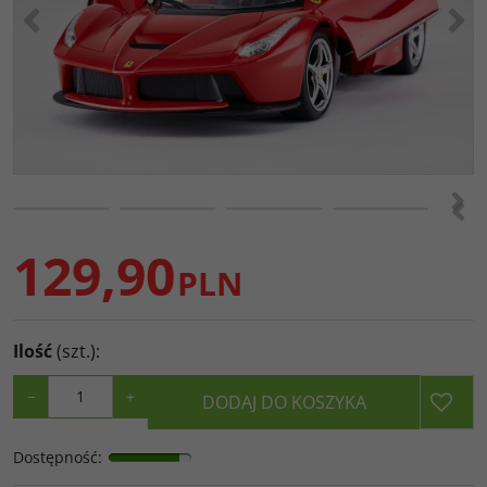
<
>
>
<
129,90
PLN
Ilość
(szt.)
:
−
+
DODAJ DO KOSZYKA
Dostępność
: