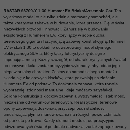
RASTAR 93700-Y 1:30 Hummer EV Bricks/Assemble Car.
Ten
wyjątkowy model to nie tylko zdalnie sterowany samochód, ale
także kreatywna zabawa w budowanie, która przenosi Cię w świat
niezwykłych przygód i innowacji. Zanurz się w budowaniu i
eksploracji z Hummerem EV, który łączy w sobie ducha
terenowego giganta i fascynującą zabawę konstrukcyjną. Hummer
EV w skali 1:30 to dokładnie odwzorowany model słynnego
elektrycznego SUV-a, który łączy futurystyczny design z
imponującą mocą. Każdy szczegół, od charakterystycznych świateł
po masywne koła, został precyzyjnie wykonany, aby oddać jego
niepowtarzalny charakter. Zestaw do samodzielnego montażu
składa się z kolorowych klocków, które pozwalają na złożenie
Hummera EV od podstaw. To doskonała zabawa, która rozwija
wyobraźnię, zdolności manualne i daje mnóstwo satysfakcji.
Solidna konstrukcja z klocków zapewnia wytrzymałość i stabilność,
niezależnie od warunków terenowych. Realistyczne, terenowe
opony zapewniają doskonałą przyczepność i stabilność,
umożliwiając płynne manewrowanie na różnych powierzchniach,
od parkietu po trawę. Każdy element modelu, od precyzyjnie
odwzorowanych świateł po detale nadwozia, został zaprojektowany