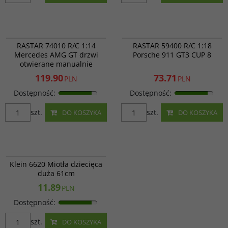
RAS 74010
RAS 59400
PROMOCJA
PROMOCJA
RASTAR 74010 R/C 1:14
RASTAR 59400 R/C 1:18
Mercedes AMG GT drzwi
Porsche 911 GT3 CUP 8
otwierane manualnie
119.90
73.71
PLN
PLN
Dostępność
:
Dostępność
:
szt.
szt.
DO KOSZYKA
DO KOSZYKA
Klein 6620
Klein 6620 Miotła dziecięca
duża 61cm
11.89
PLN
Dostępność
:
szt.
DO KOSZYKA