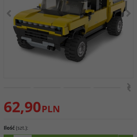
<
>
>
<
62,90
PLN
Ilość
(szt.)
: