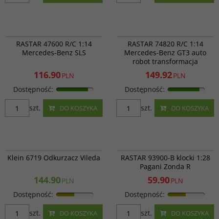
RAS 47600
RAS 74820
PROMOCJA
PROMOCJA
RASTAR 47600 R/C 1:14
RASTAR 74820 R/C 1:14
Mercedes-Benz SLS
Mercedes-Benz GT3 auto
robot transformacja
116.90
149.92
PLN
PLN
Dostępność
:
Dostępność
:
szt.
szt.
DO KOSZYKA
DO KOSZYKA
750570
RAS 93900-B
PROMOCJA
Klein 6719 Odkurzacz Vileda
RASTAR 93900-B klocki 1:28
Pagani Zonda R
144.90
59.90
PLN
PLN
Dostępność
:
Dostępność
:
szt.
szt.
DO KOSZYKA
DO KOSZYKA