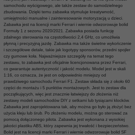
samochodu wyścigowego, ale także zestaw do samodzielnego
zbudowania. Dzięki temu zabawka stymuluje kreatywność,
umiejętności manualne i zainteresowanie motoryzacją u dzieci.
Zabawka jest na licencji marki Ferrari i wiernie odwzorowuje bolid
Formuły 1 z sezonu 2020/2021. Zabawka posiada funkcję
zdalnego sterowania na częstotliwości 2,4 GHz, co umożliwia
płynną i precyzyjną jazdę. Zabawka ma także świetne wykończenie
i szczegółowe detale, takie jak logotypy sponsorów, przedni spojler
czy gumowe koła. Najważniejsze szczegóły na temat tego
zestawu, to zabawka jest oficjalnie licencjonowana przez Ferrari,
co gwarantuje autentyczność i jakość modelu. Model jest w skali
1:16, co oznacza, że jest on odpowiednio mniejszy od
prawdziwego samochodu Ferrari F1. Zestaw składa się z około 60
części do montażu i 5 punktów montażowych. Jest to zestaw dla
początkujących, więc jest znacznie łatwiejszy do złożenia niż
zestawy modeli samochodów DIY z setkami lub tysiącami klocków.
Zabawka jest zaprojektowana tak, aby można go było ją złożyć bez
użycia kleju lub śrub. Po złożeniu modelu, można go sterować za
pomocą dołączonego pilota. Zabawka jest wykonana z wysokiej
jakości plastiku ABS, który zapewnia jej trwałość i bezpieczeństwo.
Bolid
jest na licencji marki Ferrari i wiernie odwzorowuje bolid SF