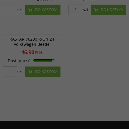
szt.
szt.
DO KOSZYKA
DO KOSZYKA
RAS 76200
PROMOCJA
RASTAR 76200 R/C 1:24
Volkswagen Beetle
46.90
PLN
Dostępność
:
szt.
DO KOSZYKA