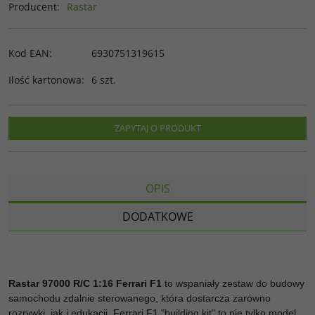
Producent
:
Rastar
Kod EAN
:
6930751319615
Ilość kartonowa
:
6 szt.
ZAPYTAJ O PRODUKT
OPIS
DODATKOWE
Rastar 97000 R/C 1:16 Ferrari F1
to wspaniały zestaw do budowy
samochodu zdalnie sterowanego, która dostarcza zarówno
rozrywki, jak i edukacji. Ferrari F1 "building kit" to nie tylko model