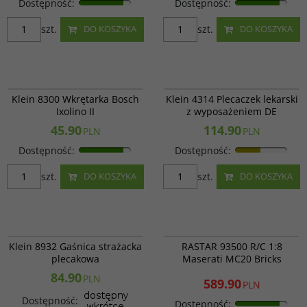
Dostępność
:
Dostępność
:
szt.
szt.
DO KOSZYKA
DO KOSZYKA
Klein 8300
Klein 4314
Klein 8300 Wkrętarka Bosch
Klein 4314 Plecaczek lekarski
Ixolino II
z wyposażeniem DE
45.90
114.90
PLN
PLN
Dostępność
:
Dostępność
:
szt.
szt.
DO KOSZYKA
DO KOSZYKA
Klein 8932
RAS 93500
PROMOCJA
Klein 8932 Gaśnica strażacka
RASTAR 93500 R/C 1:8
plecakowa
Maserati MC20 Bricks
84.90
PLN
589.90
PLN
Dostępność
:
Dostępność
: