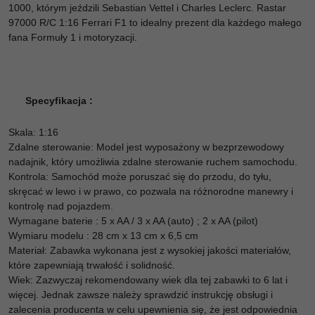
1000, którym jeździli Sebastian Vettel i Charles Leclerc.
Rastar
97000 R/C 1:16 Ferrari F1 to idealny prezent dla każdego małego
fana Formuły 1 i motoryzacji.
Specyfikacja :
Skala: 1:16
Zdalne sterowanie: Model jest wyposażony w bezprzewodowy
nadajnik, który umożliwia zdalne sterowanie ruchem samochodu.
Kontrola: Samochód może poruszać się do przodu, do tyłu,
skręcać w lewo i w prawo, co pozwala na różnorodne manewry i
kontrolę nad pojazdem.
Wymagane baterie : 5 x AA / 3 x AA (auto) ; 2 x AA (pilot)
Wymiaru modelu : 28 cm x 13 cm x 6,5 cm
Materiał: Zabawka wykonana jest z wysokiej jakości materiałów,
które zapewniają trwałość i solidność.
Wiek: Zazwyczaj rekomendowany wiek dla tej zabawki to 6 lat i
więcej. Jednak zawsze należy sprawdzić instrukcję obsługi i
zalecenia producenta w celu upewnienia się, że jest odpowiednia