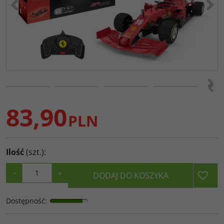
>
<
83,90
PLN
Ilość
(szt.)
:
−
+
DODAJ DO KOSZYKA
Dostępność
: