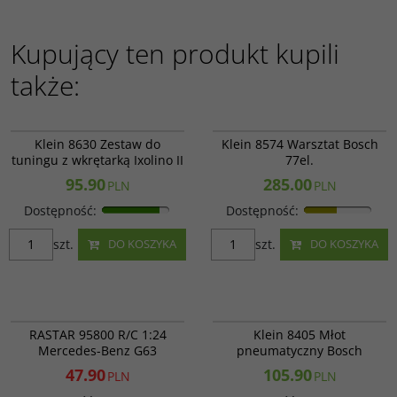
Kupujący ten produkt kupili
także:
206076
360191
Klein 8630 Zestaw do
Klein 8574 Warsztat Bosch
tuningu z wkrętarką Ixolino II
77el.
95.90
285.00
PLN
PLN
Dostępność
:
Dostępność
:
szt.
szt.
DO KOSZYKA
DO KOSZYKA
RAS 95800
Klein 8405
PROMOCJA
RASTAR 95800 R/C 1:24
Klein 8405 Młot
Mercedes-Benz G63
pneumatyczny Bosch
47.90
105.90
PLN
PLN